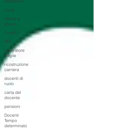
settembre
covid
ritorno a
scuola
Covid
ATA
Lavoratore
fragile
ricostruzione
carriera
docenti di
ruolo
carta del
docente
pensioni
Docenti
Tempo
determinato