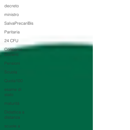
decreto
ministro
SalvaPrecariBis
Paritaria
24 CFU
Concorso
Docenti
Pensioni
Scuola
Quota100
esame di
stato
maturità
Didattica a
distanza
scuole a