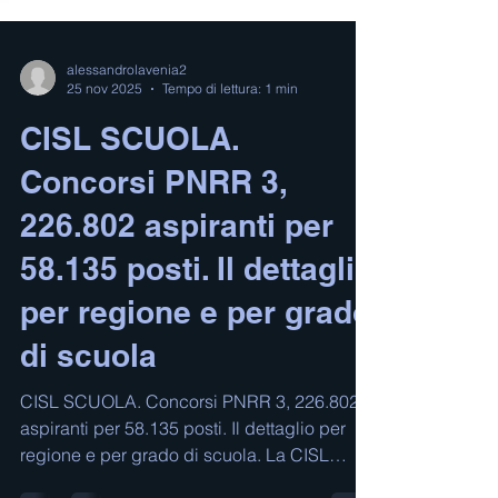
alessandrolavenia2
25 nov 2025
Tempo di lettura: 1 min
CISL SCUOLA.
Concorsi PNRR 3,
226.802 aspiranti per
58.135 posti. Il dettaglio
per regione e per grado
di scuola
CISL SCUOLA. Concorsi PNRR 3, 226.802
aspiranti per 58.135 posti. Il dettaglio per
regione e per grado di scuola. La CISL