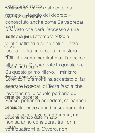
Didattica a distanza
Mattarella, prudenzialmente, ha 
fermato il viaggio del decreto – 
scuole a settembre
conosciuto anche come Salvaprecari 
covid
bis, visto che darà l’accesso a una 
cattedra per settembre 2020 a 
ritorno a scuola
ventiquattromila supplenti di Terza 
Covid
fascia – e ha richiesto al ministero 
ATA
dell’Istruzione modifiche sull’accesso 
alla prova. Ottenendole in queste ore.
Lavoratore fragile
Su questo primo rilievo, il ministro 
ricostruzione carriera
Lorenzo Fioramonti ha accettato di far 
rientrare i precari di Terza fascia che 
docenti di ruolo
lavorano nelle scuole paritarie del 
carta del docente
Paese: potranno accedere, se hanno i 
requisiti dei tre anni di insegnamento 
pensioni
su otto, alla prova straordinaria, ma 
Docenti Tempo determinato
non saranno considerati tra i primi 
DSGA
ventiquattromila. Ovvero, non 