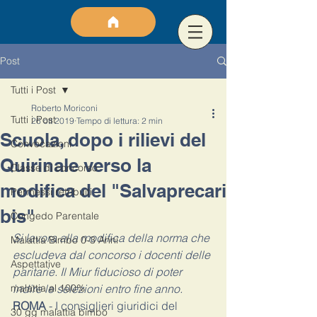
Post
Tutti i Post
Roberto Moriconi
Tutti i Post
26 ott 2019
Tempo di lettura: 2 min
Scuola, dopo i rilievi del
Convocazioni
Quirinale verso la
Classe di concorso
modifica del "Salvaprecari
Permessi retribuiti
bis"
Congedo Parentale
Si lavora alla modifica della norma che 
Malattia Bimbo 0-3 Anni
escludeva dal concorso i docenti delle 
Aspettative
paritarie. Il Miur fiducioso di poter 
malattia al 100%
indire le selezioni entro fine anno.
ROMA
 - I consiglieri giuridici del 
30 gg malattia bimbo