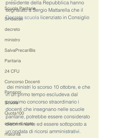
presidente della Repubblica hanno 
Scuola Paritaria
segnalato a Sergio Mattarella che il 
Decreto scuola
 licenziato in Consiglio
Sindacati
decreto
ministro
SalvaPrecariBis
Paritaria
24 CFU
Concorso Docenti
 dei ministri lo scorso 10 ottobre, e che 
Pensioni
in un primo tempo escludeva dal 
prossimo concorso straordinario i 
Scuola
docenti che insegnano nelle scuole 
Quota100
paritarie, potrebbe essere considerato 
discriminante ed essere sottoposto a 
esame di stato
un’ondata di ricorsi amministrativi.
maturità