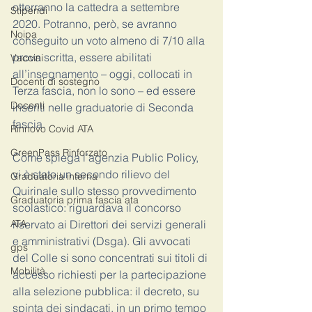
otterranno la cattedra a settembre 
Stipendi
2020. Potranno, però, se avranno 
Noipa
conseguito un voto almeno di 7/10 alla 
prova scritta, essere abilitati 
Vaccini
all’insegnamento – oggi, collocati in 
Docenti di sostegno
Terza fascia, non lo sono – ed essere 
Docenti
inseriti nelle graduatorie di Seconda 
fascia. 
Rinnovo Covid ATA
GreenPass Rinforzato
Come spiega l’agenzia Public Policy, 
vi è stato un secondo rilievo del 
Graduatoria interna
Quirinale sullo stesso provvedimento 
Graduatoria prima fascia ata
scolastico: riguardava il concorso 
riservato ai Direttori dei servizi generali 
ATA
e amministrativi (Dsga). Gli avvocati 
gps
del Colle si sono concentrati sui titoli di 
Mobilità
accesso richiesti per la partecipazione 
alla selezione pubblica: il decreto, su 
spinta dei sindacati, in un primo tempo 