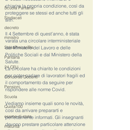
chiarire la propria condizione, così da 
Scuola Paritaria
proteggere se stessi ed anche tutti gli 
Sindacati
altri. 
decreto
Il 4 Settembre di quest’anno, è stata 
ministro
varata una circolare interministeriale 
SalvaPrecariBis
dal Ministero del Lavoro e delle 
Politiche Sociali e dal Ministero della 
Paritaria
Salute. 
24 CFU
La circolare ha chiarito le condizioni 
per poter parlare di lavoratori fragili ed 
Concorso Docenti
il comportamento da seguire per 
Pensioni
rispondere alle norme Covid. 
Scuola
Vediamo insieme quali sono le novità, 
Quota100
così da arrivare prepararti e 
esame di stato
perfettamente informati. Gli insegnanti 
devono prestare particolare attenzione 
maturità