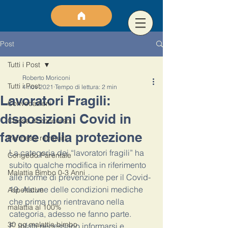
Post
Tutti i Post
Roberto Moriconi
Tutti i Post
4 nov 2021
Tempo di lettura: 2 min
Lavoratori Fragili:
Convocazioni
disposizioni Covid in
Classe di concorso
favore della protezione
Permessi retribuiti
La categoria dei “lavoratori fragili” ha 
Congedo Parentale
subito qualche modifica in riferimento 
Malattia Bimbo 0-3 Anni
alle norme di prevenzione per il Covid-
19. Alcune delle condizioni mediche 
Aspettative
che prima non rientravano nella 
malattia al 100%
categoria, adesso ne fanno parte. 
30 gg malattia bimbo
E’ infatti necessario informarsi e 