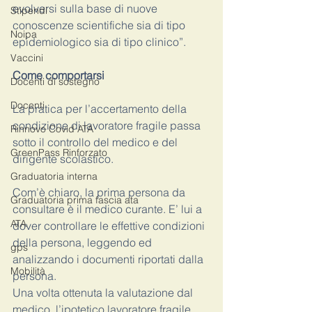
evolversi sulla base di nuove 
Stipendi
conoscenze scientifiche sia di tipo 
Noipa
epidemiologico sia di tipo clinico”.
Vaccini
Come comportarsi 
Docenti di sostegno
Docenti
La pratica per l’accertamento della 
condizione di lavoratore fragile passa 
Rinnovo Covid ATA
sotto il controllo del medico e del 
GreenPass Rinforzato
dirigente scolastico. 
Graduatoria interna
Com’è chiaro, la prima persona da 
Graduatoria prima fascia ata
consultare è il medico curante. E’ lui a 
ATA
dover controllare le effettive condizioni 
della persona, leggendo ed 
gps
analizzando i documenti riportati dalla 
Mobilità
persona. 
Una volta ottenuta la valutazione dal 
medico, l’ipotetico lavoratore fragile 