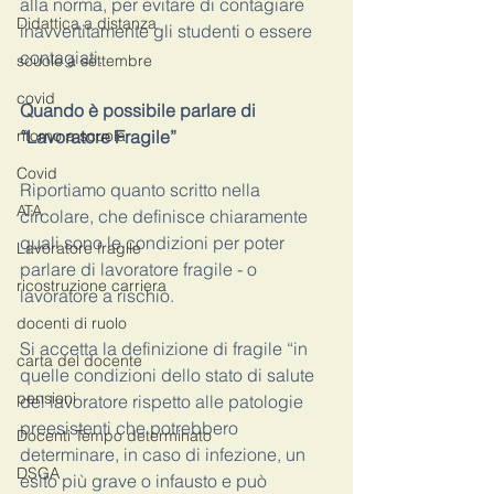
alla norma, per evitare di contagiare 
Didattica a distanza
inavvertitamente gli studenti o essere 
contagiati. 
scuole a settembre
covid
Quando è possibile parlare di 
ritorno a scuola
“Lavoratore Fragile”
Covid
Riportiamo quanto scritto nella 
ATA
circolare, che definisce chiaramente 
quali sono le condizioni per poter 
Lavoratore fragile
parlare di lavoratore fragile - o 
ricostruzione carriera
lavoratore a rischio. 
docenti di ruolo
Si accetta la definizione di fragile “in 
carta del docente
quelle condizioni dello stato di salute 
pensioni
del lavoratore rispetto alle patologie 
preesistenti che potrebbero 
Docenti Tempo determinato
determinare, in caso di infezione, un 
DSGA
esito più grave o infausto e può 