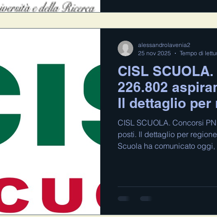
avviene in modalità telematic
alessandrolavenia2
25 nov 2025
Tempo di lettu
CISL SCUOLA. 
226.802 aspiran
Il dettaglio pe
di scuola
CISL SCUOLA. Concorsi PNRR
posti. Il dettaglio per regio
Scuola ha comunicato oggi, 
resi noti dal Ministero, sia pu
la partecipazione ai concors
nelle scuole di ogni ordine e
persone che si sono iscritte, 
posti. In dettaglio, gli aspir