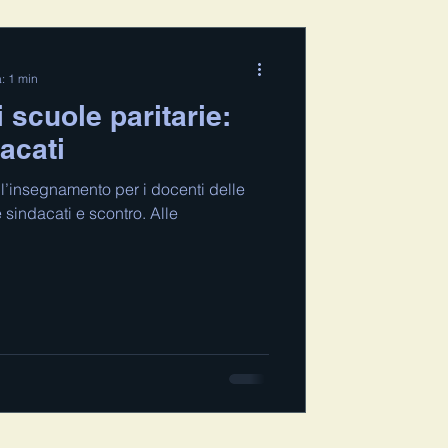
a: 1 min
 scuole paritarie:
dacati
ll’insegnamento per i docenti delle
e sindacati e scontro. Alle