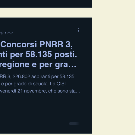
a , qui
ra: 1 min
Concorsi PNRR 3,
ti per 58.135 posti.
r regione e per grado
 3, 226.802 aspiranti per 58.135
ne e per grado di scuola. La CISL
venerdì 21 novembre, che sono stati
re in modo sintetico, i dati riguardanti
i PNRR 3 per posti di insegnante
 grado. Sono in tutto 226.802 le
a fronte di una disponibilità di 58.135