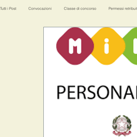
Tutti i Post
Convocazioni
Classe di concorso
Permessi retribuit
30 gg malattia bimbo
Scuola Paritaria
Sindacati
decret
Pensioni
Scuola
Quota100
esame di stato
matur
Covid
ATA
Lavoratore fragile
ricostruzione carriera