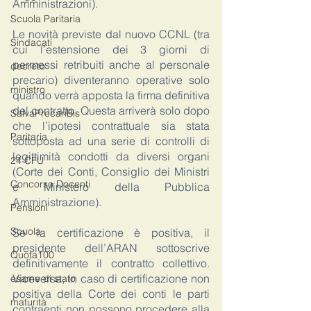
Amministrazioni).
Scuola Paritaria
Le novità previste dal nuovo CCNL (tra 
Sindacati
cui l’estensione dei 3 giorni di 
permessi retribuiti anche al personale 
decreto
precario) diventeranno operative solo 
ministro
quando verrà apposta la firma definitiva 
del contratto. Questa arriverà solo dopo 
SalvaPrecariBis
che l’ipotesi contrattuale sia stata 
Paritaria
sottoposta ad una serie di controlli di 
legittimità condotti da diversi organi 
24 CFU
(Corte dei Conti, Consiglio dei Ministri 
Concorso Docenti
e Ministero della Pubblica 
Amministrazione).
Pensioni
Scuola
Se la certificazione è positiva, il 
presidente dell’ARAN sottoscrive 
Quota100
definitivamente il contratto collettivo. 
Viceversa, in caso di certificazione non 
esame di stato
positiva della Corte dei conti le parti 
maturità
contraenti non possono procedere alla 