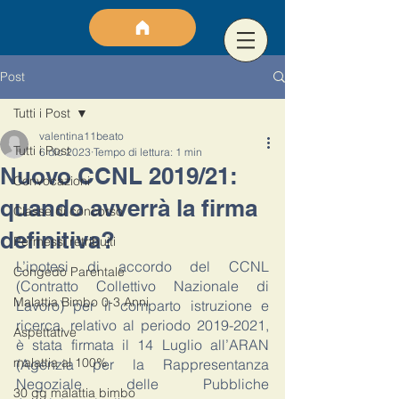
Post
Tutti i Post
valentina11beato
Tutti i Post
6 dic 2023
Tempo di lettura: 1 min
Nuovo CCNL 2019/21:
Convocazioni
quando avverrà la firma
Classe di concorso
definitiva?
Permessi retribuiti
L’ipotesi di accordo del CCNL 
Congedo Parentale
(Contratto Collettivo Nazionale di 
Malattia Bimbo 0-3 Anni
Lavoro) per il comparto istruzione e 
ricerca, relativo al periodo 2019-2021, 
Aspettative
è stata firmata il 14 Luglio all’ARAN 
malattia al 100%
(Agenzia per la Rappresentanza 
Negoziale delle Pubbliche 
30 gg malattia bimbo