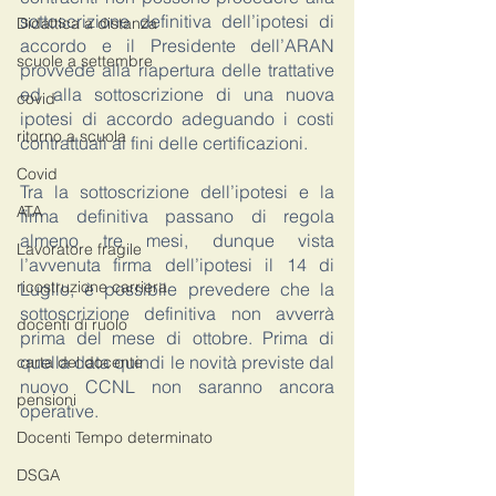
sottoscrizione definitiva dell’ipotesi di 
Didattica a distanza
accordo e il Presidente dell’ARAN 
scuole a settembre
provvede alla riapertura delle trattative 
ed alla sottoscrizione di una nuova 
covid
ipotesi di accordo adeguando i costi 
ritorno a scuola
contrattuali ai fini delle certificazioni.
Covid
Tra la sottoscrizione dell’ipotesi e la 
ATA
firma definitiva passano di regola 
almeno tre mesi, dunque vista 
Lavoratore fragile
l’avvenuta firma dell’ipotesi il 14 di 
ricostruzione carriera
Luglio, è possibile prevedere che la 
sottoscrizione definitiva non avverrà 
docenti di ruolo
prima del mese di ottobre. Prima di 
quella data quindi le novità previste dal 
carta del docente
nuovo CCNL non saranno ancora 
pensioni
operative.
Docenti Tempo determinato
DSGA