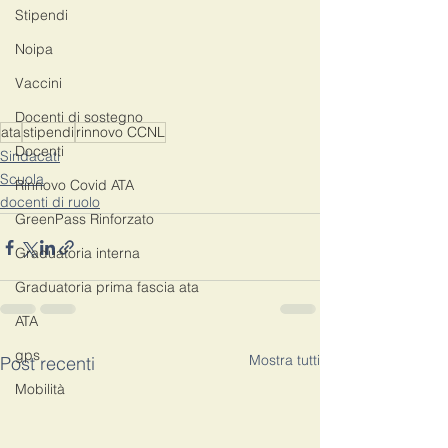
Stipendi
Noipa
Vaccini
Docenti di sostegno
ata
stipendi
rinnovo CCNL
Docenti
Sindacati
Scuola
Rinnovo Covid ATA
docenti di ruolo
GreenPass Rinforzato
Graduatoria interna
Graduatoria prima fascia ata
ATA
gps
Mostra tutti
Post recenti
Mobilità