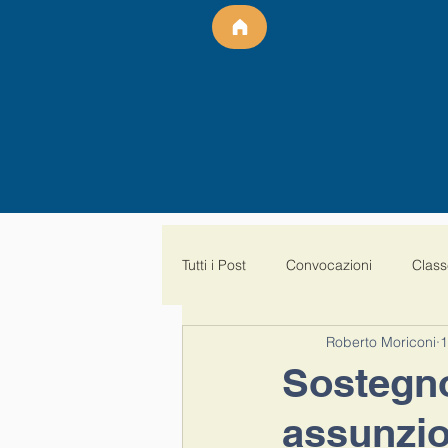
Tutti i Post
Convocazioni
Class
Roberto Moriconi
1
Aspettative
malattia al 100%
Sostegno,
assunzio
SalvaPrecariBis
Paritaria