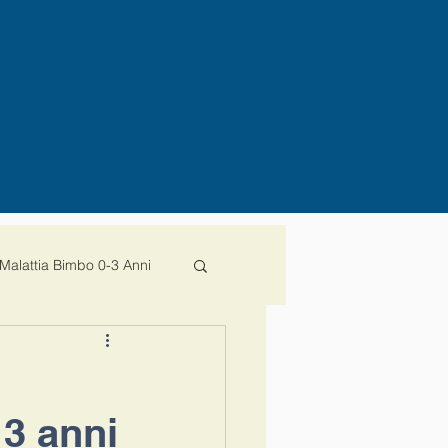
Malattia Bimbo 0-3 Anni
decreto
ministro
 3 anni
ota100