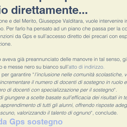
io direttamente...
Didattica a distanza
scuole a settembre
covid
ritorn
uzione e del Merito, Giuseppe Valditara, vuole intervenire 
o. Per farlo ha pensato ad un piano che passa per la c
nzioni da Gps e sull’accesso diretto dei precari con esp
icostruzione carriera
docenti di ruolo
zione.
ro aveva già preannunciato delle manovre in tal senso, gi
o e messe nero su bianco sull’
atto di indirizzo.
i, per garantire “
l’inclusione nelle comunità scolastiche, v
incrementare il numero di docenti di sostegno in ruolo e
ro di docenti con specializzazione per il sostegno
“.
di giungere a scelte basate sull’efficacia dei risultati in t
pprendimento di tutti gli alunni, offrendo risposte ade
ciascuno, valorizzando il talento di ognuno
“, conclude.
da Gps sostegno