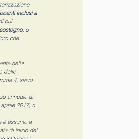
torizzazione 
ocenti inclusi a 
di cui 
i sostegno,
 o 
loro che 
ente nella 
a delle 
comma 4, salvo 
rso annuale di 
aprile 2017, n. 
e è assunto a 
a di inizio del 
 istituzione 