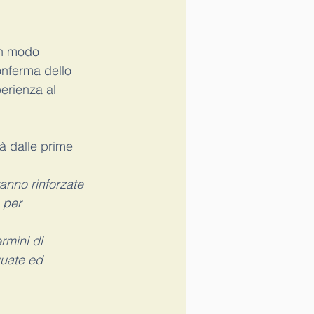
o a scuola
Covid
in modo 
onferma dello 
erienza al 
à dalle prime 
anno rinforzate 
 per 
ermini di 
guate ed 