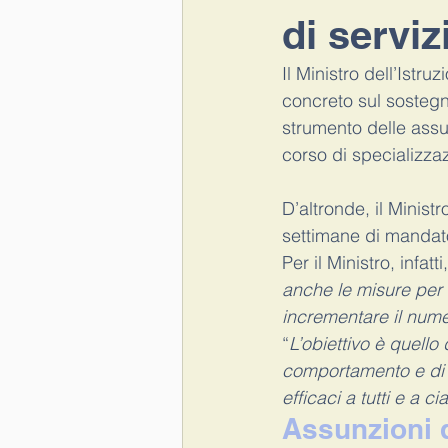
di serviz
esame di stato
maturità
Il Ministro dell’Istr
concreto sul sostegn
strumento delle assu
ATA
Lavoratore fragile
r
corso di specializza
D’altronde, il Minist
settimane di mandat
Per il Ministro, infatt
anche le misure per 
incrementare il nume
“
L’obiettivo è quello 
comportamento e di a
efficaci a tutti e a 
Assunzioni 