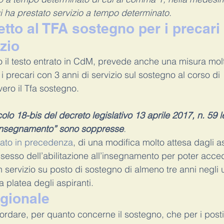
i ha prestato servizio a tempo determinato.
tto al TFA sostegno per i precari
izio
o il testo entrato in CdM, prevede anche una misura molt
 i precari con 3 anni di servizio sul sostegno al corso di 
ero il Tfa sostegno.
olo 18-bis del decreto legislativo 13 aprile 2017, n. 59 l
ll’insegnamento” sono soppresse
.
ato in precedenza
, di una modifica molto attesa dagli a
ssesso dell’abilitazione all’insegnamento per poter acce
 servizio su posto di sostegno di almeno tre anni negli u
a platea degli aspiranti.
gionale
cordare, per quanto concerne il sostegno, che per i posti r