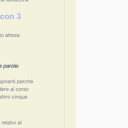
 con 3 
o attesa: 
e parole: 
spiranti perché 
dere al corso 
ltimi cinque 
elativi al 