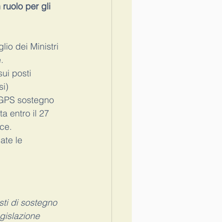
 ruolo per gli 
lio dei Ministri 
.
ui posti 
i) 
 GPS sostegno 
 entro il 27 
ce.
ate le 
sti di sostegno 
gislazione 