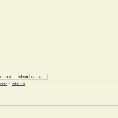
empo determinato
assunzioni
reto
ministro