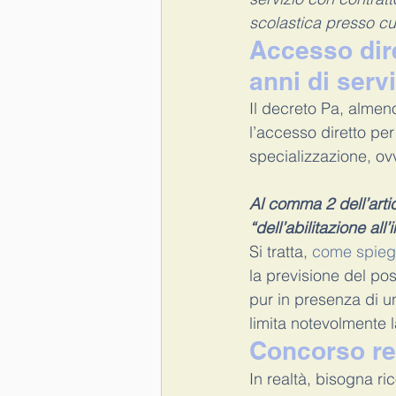
scolastica presso cu
Accesso dire
anni di serv
Il decreto Pa, almen
l’accesso diretto per
specializzazione, ovv
Al comma 2 dell’artic
“dell’abilitazione a
Si tratta, 
come spieg
la previsione del po
pur in presenza di un
limita notevolmente l
Concorso re
In realtà, bisogna ri