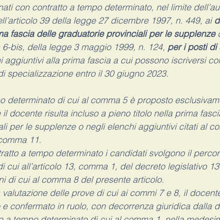
ati con contratto a tempo determinato, nel limite dell’au
ll’articolo 39 della legge 27 dicembre 1997, n. 449, ai
 d
ima fascia delle graduatorie provinciali per le supplenze
 
a 6-bis, della legge 3 maggio 1999, n. 124,
 per i posti d
i aggiuntivi alla prima fascia a cui possono iscriversi co
di specializzazione entro il 30 giugno 2023.
mpo determinato di cui al comma 5 è proposto esclusivam
il docente risulta incluso a pieno titolo nella prima fasci
li per le supplenze o negli elenchi aggiuntivi citati al 
 comma 11.
tratto a tempo determinato i candidati svolgono il perco
 cui all’articolo 13, comma 1, del decreto legislativo 13 
ni di cui al comma 8 del presente articolo.
a valutazione delle prove di cui ai commi 7 e 8, il docent
e confermato in ruolo, con decorrenza giuridica dalla dat
to a tempo determinato di cui al comma 1, nella medesima