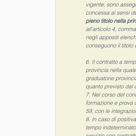
vigente, sono assegn
concessa ai sensi de
pieno titolo nella pr
all’articolo 4, comm
negli appositi elench
conseguono il titolo 
6. Il contratto a te
provincia nella quale 
graduatorie provincia
quanto previsto dal
7. Nel corso del con
formazione e prova di
59, con le integrazio
8. In caso di positiv
tempo indeterminato 
servizio con contrat