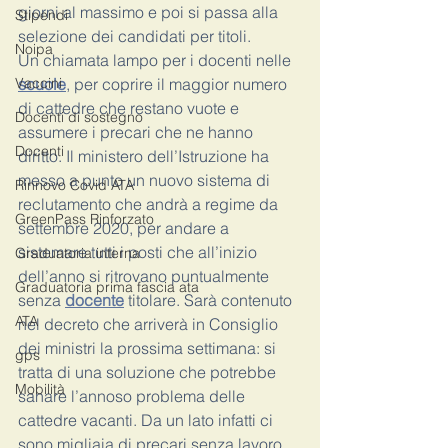
giorni al massimo e poi si passa alla 
Stipendi
selezione dei candidati per titoli. 
Noipa
Un chiamata lampo per i docenti nelle 
Vaccini
scuole
, per coprire il maggior numero 
di cattedre che restano vuote e 
Docenti di sostegno
assumere i precari che ne hanno 
Docenti
diritto. Il ministero dell’Istruzione ha 
messo a punto un nuovo sistema di 
Rinnovo Covid ATA
reclutamento che andrà a regime da 
GreenPass Rinforzato
settembre 2020, per andare a 
sistemare tutti i posti che all’inizio 
Graduatoria interna
dell’anno si ritrovano puntualmente 
Graduatoria prima fascia ata
senza 
docente
 titolare. Sarà contenuto 
ATA
nel decreto che arriverà in Consiglio 
dei ministri la prossima settimana: si 
gps
tratta di una soluzione che potrebbe 
Mobilità
sanare l’annoso problema delle 
cattedre vacanti. Da un lato infatti ci 
sono migliaia di precari senza lavoro, 