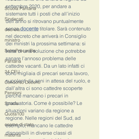
settembre 2020, per andare a 
Scuola Paritaria
sistemare tutti i posti che all’inizio 
Sindacati
dell’anno si ritrovano puntualmente 
senza 
docente
 titolare. Sarà contenuto 
decreto
nel decreto che arriverà in Consiglio 
ministro
dei ministri la prossima settimana: si 
SalvaPrecariBis
tratta di una soluzione che potrebbe 
sanare l’annoso problema delle 
Paritaria
cattedre vacanti. Da un lato infatti ci 
24 CFU
sono migliaia di precari senza lavoro, 
supplenti da anni in attesa del ruolo, e 
Concorso Docenti
dall’altra ci sono cattedre scoperte 
Pensioni
perché mancano i precari in 
graduatoria. Come è possibile? Le 
Scuola
situazioni variano da regione a 
Quota100
regione. Nelle regioni del Sud, ad 
esame di stato
esempio, mancano le cattedre 
disponibili in diverse classi di 
maturità