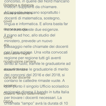
concorso, in quelle del Nord mancano 
Didattica a distanza
invece i supplenti da chiamare. 
All’appello mancano soprattutto i 
scuole a settembre
docenti di matematica, sostegno, 
covid
lingua e informatica. E allora basta far 
ritorno a scuola
incontrare queste due esigenze. 
Il piano ad hoc, allo studio del 
Covid
ministero, prevede un nuovo 
ATA
passaggio nelle chiamate dei docenti 
per l’assunzione. Una volta convocati 
Lavoratore fragile
regione per regione tutti gli aventi 
ricostruzione carriera
diritto al ruolo, tramite le graduatorie ad 
esaurimento e le graduatorie di merito 
docenti di ruolo
dei concorsi del 2016 e del 2018, si 
carta del docente
contano le cattedre rimaste vuote. A 
pensioni
quel punto il singolo Ufficio scolastico 
regionale dirama il bando in tutta Italia 
Docenti Tempo determinato
per trovare i docenti necessari. La 
DSGA
chiamata “lampo” avrà la durata di 10 