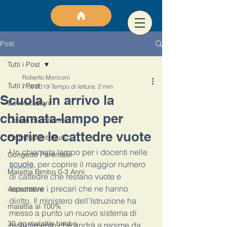
Post
Tutti i Post
Roberto Moriconi
Tutti i Post
7 ott 2019
Tempo di lettura: 2 min
Scuola, in arrivo la
Convocazioni
chiamata-lampo per
Classe di concorso
coprire le cattedre vuote
Permessi retribuiti
Un chiamata lampo per i docenti nelle 
Congedo Parentale
scuole
, per coprire il maggior numero 
Malattia Bimbo 0-3 Anni
di cattedre che restano vuote e 
assumere i precari che ne hanno 
Aspettative
diritto. Il ministero dell’Istruzione ha 
malattia al 100%
messo a punto un nuovo sistema di 
30 gg malattia bimbo
reclutamento che andrà a regime da 