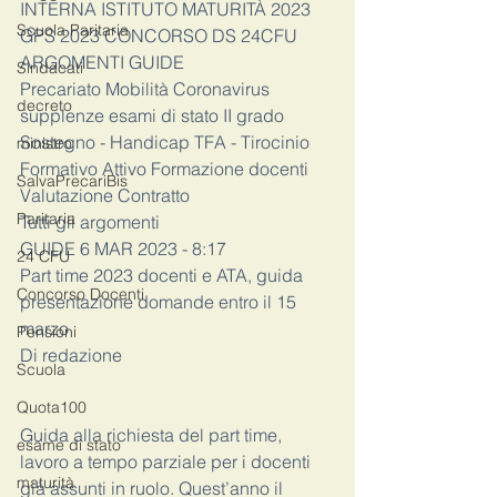
INTERNA ISTITUTO MATURITÀ 2023 
Scuola Paritaria
GPS 2023 CONCORSO DS 24CFU
ARGOMENTI GUIDE
Sindacati
Precariato Mobilità Coronavirus 
decreto
supplenze esami di stato II grado 
Sostegno - Handicap TFA - Tirocinio 
ministro
Formativo Attivo Formazione docenti 
SalvaPrecariBis
Valutazione Contratto
Paritaria
Tutti gli argomenti
GUIDE 6 MAR 2023 - 8:17
24 CFU
Part time 2023 docenti e ATA, guida 
Concorso Docenti
presentazione domande entro il 15 
marzo
Pensioni
Di redazione
Scuola
Quota100
Guida alla richiesta del part time, 
esame di stato
lavoro a tempo parziale per i docenti 
maturità
già assunti in ruolo. Quest’anno il 