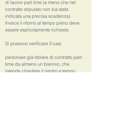
di lavoro part time (a meno che nel 
contratto stipulato non sia stata 
indicata una precisa scadenza). 
Invece il ritorno al tempo pieno deve 
essere esplicitamente richiesto.
Si possono verificare 3 casi
personale già titolare di contratto part-
time da almeno un biennio, che 
intende chiedere il rientro a tempo 
pieno dal 1° settembre . In questo caso 
è necessario produrre specifica 
domanda entro il 15 marzo . La 
mancata richiesta del rientro è 
considerata una conferma del rapporto 
di lavoro a tempo parziale.
personale che intende modificare 
l’articolazione della prestazione del 