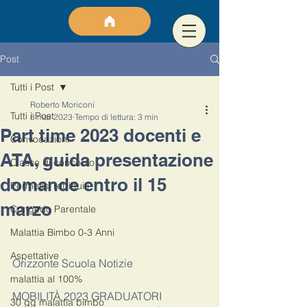
Post
Tutti i Post
Roberto Moriconi
Tutti i Post
8 mar 2023
Tempo di lettura: 3 min
Part time 2023 docenti e
Convocazioni
ATA, guida presentazione
Classe di concorso
domande entro il 15
Permessi retribuiti
marzo
Congedo Parentale
Malattia Bimbo 0-3 Anni
Aspettative
Orizzonte Scuola Notizie
malattia al 100%
MOBILITÀ 2023 GRADUATORI 
30 gg malattia bimbo