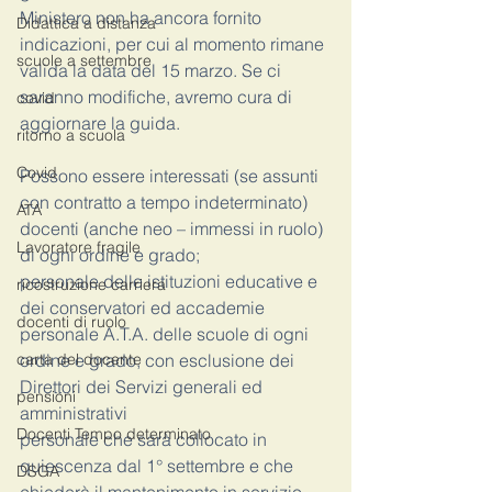
Ministero non ha ancora fornito 
Didattica a distanza
indicazioni, per cui al momento rimane 
scuole a settembre
valida la data del 15 marzo. Se ci 
saranno modifiche, avremo cura di 
covid
aggiornare la guida.
ritorno a scuola
Covid
Possono essere interessati (se assunti 
con contratto a tempo indeterminato)
ATA
docenti (anche neo – immessi in ruolo) 
Lavoratore fragile
di ogni ordine e grado;
personale delle istituzioni educative e 
ricostruzione carriera
dei conservatori ed accademie
docenti di ruolo
personale A.T.A. delle scuole di ogni 
carta del docente
ordine e grado, con esclusione dei 
Direttori dei Servizi generali ed 
pensioni
amministrativi
Docenti Tempo determinato
personale che sarà collocato in 
quiescenza dal 1° settembre e che 
DSGA