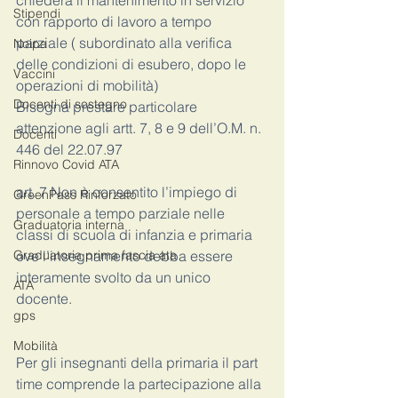
chiederà il mantenimento in servizio 
Stipendi
con rapporto di lavoro a tempo 
parziale ( subordinato alla verifica 
Noipa
delle condizioni di esubero, dopo le 
Vaccini
operazioni di mobilità)
Docenti di sostegno
Bisogna prestare particolare 
attenzione agli artt. 7, 8 e 9 dell’O.M. n. 
Docenti
446 del 22.07.97
Rinnovo Covid ATA
art. 7 Non è consentito l’impiego di 
GreenPass Rinforzato
personale a tempo parziale nelle 
Graduatoria interna
classi di scuola di infanzia e primaria 
Graduatoria prima fascia ata
ove l’insegnamento debba essere 
interamente svolto da un unico 
ATA
docente.
gps
Mobilità
Per gli insegnanti della primaria il part 
time comprende la partecipazione alla 