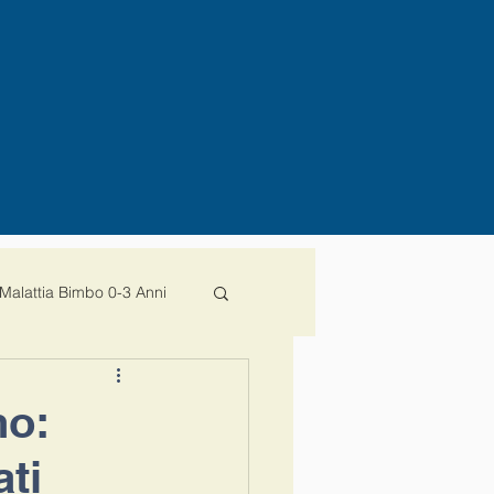
Malattia Bimbo 0-3 Anni
decreto
ministro
no:
ti
ota100