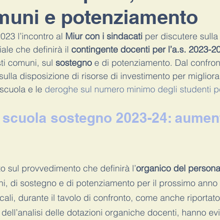
muni e potenziamento
Didattica a distanza
scuole a settembre
covid
ritorn
23 l’incontro al 
Miur con i sindacati 
per discutere sulla
ale che definirà il 
contingente docenti per l’a.s. 2023-2
i comuni, sul 
sostegno
 e di potenziamento. Dal confron
icostruzione carriera
docenti di ruolo
sulla disposizione di risorse di investimento per migliorar
 scuola e le 
deroghe sul numero minimo degli studenti p
 scuola sostegno 2023-24: aument
to sul provvedimento che definirà l’
organico del person
ni, di sostegno e di potenziamento per il prossimo anno 
ali, durante il tavolo di confronto, come anche riportato 
dell’analisi delle dotazioni organiche docenti, hanno evi