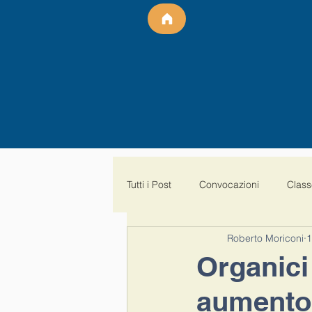
Tutti i Post
Convocazioni
Class
Roberto Moriconi
1
Aspettative
malattia al 100%
Organici
aumento 
SalvaPrecariBis
Paritaria