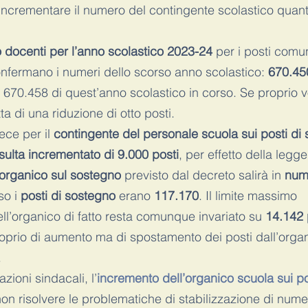
incrementare il numero del contingente scolastico quant
 docenti per l’anno scolastico 2023-24
 per i posti comun
nfermano i numeri dello scorso anno scolastico: 
670.45
di 670.458 di quest’anno scolastico in corso. Se proprio 
tta di una riduzione di otto posti.
ece per il 
contingente del personale scuola sui posti di
isulta incrementato di 9.000 posti
, per effetto della legge
organico sul sostegno 
previsto dal decreto salirà in 
num
so i 
posti di sostegno
 erano 
117.170
. Il limite massimo 
l’organico di fatto resta comunque invariato su 
14.142 
 proprio di aumento ma di spostamento dei posti dall’organ
.
ioni sindacali, l’
incremento dell’organico scuola sui pos
on risolvere le problematiche di stabilizzazione di nume