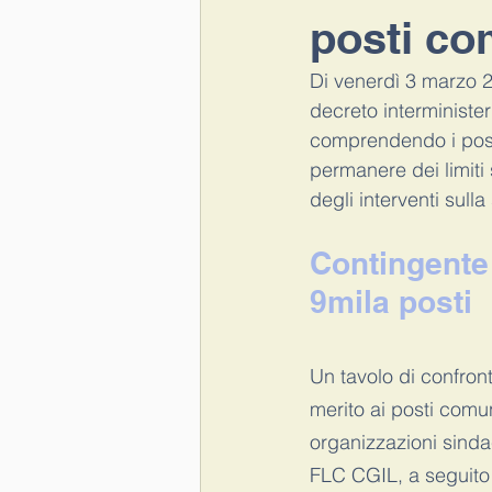
posti co
esame di stato
maturità
Di venerdì 3 marzo 20
decreto interministeri
comprendendo i post
ATA
Lavoratore fragile
r
permanere dei limiti 
degli interventi sulla
Contingente
9mila posti
Un tavolo di confron
merito ai posti comu
organizzazioni sindac
FLC CGIL, a seguito 