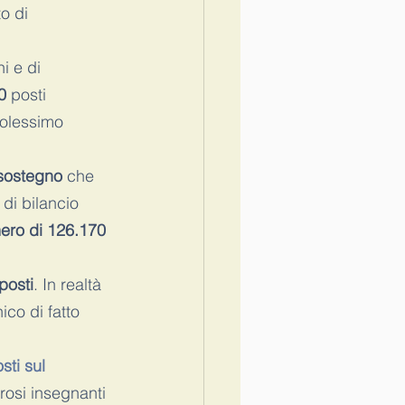
o di 
i e di 
0
 posti 
volessimo 
 sostegno
 che 
 di bilancio 
ero di 126.170 
posti
. In realtà 
ico di fatto 
ti sul 
rosi insegnanti 