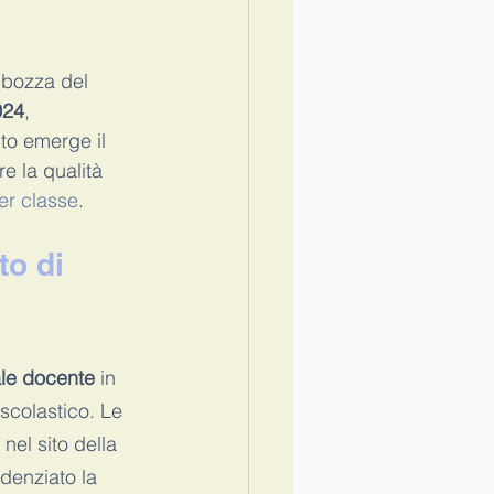
o a scuola
Covid
 bozza del 
024
, 
to emerge il 
e la qualità 
er classe
.
o di 
ale docente
 in 
scolastico. Le 
nel sito della 
denziato la 