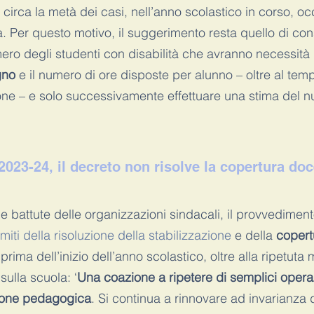
 circa la metà dei casi, nell’anno scolastico in corso, o
a. Per questo motivo, il suggerimento resta quello di con
ero degli studenti con disabilità che avranno necessità 
gno
 e il numero di ore disposte per alunno – oltre al tem
ione – e solo successivamente effettuare una stima del n
023-24, il decreto non risolve la copertura doc
me battute delle organizzazioni sindacali, il provvedime
imiti della risoluzione della stabilizzazione
 e della
 copert
 prima dell’inizio dell’anno scolastico, oltre alla ripetut
 sulla scuola: ‘
Una coazione a ripetere di semplici operaz
sione pedagogica
. Si continua a rinnovare ad invarianza d