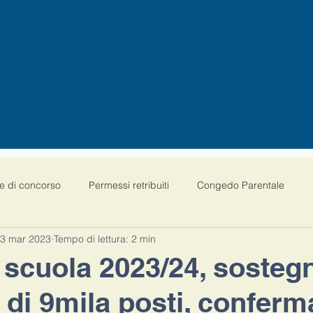
e di concorso
Permessi retribuiti
Congedo Parentale
3 mar 2023
Tempo di lettura: 2 min
30 gg malattia bimbo
Scuola Paritaria
Sindacati
 scuola 2023/24, sosteg
di 9mila posti, conferma
24 CFU
Concorso Docenti
Pensioni
Scuola
Qu