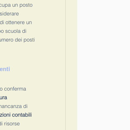
ccupa un posto 
siderare 
di ottenere un 
po scuola di 
umero dei posti 
enti
nto conferma 
ura 
a mancanza di 
ioni contabili 
i risorse