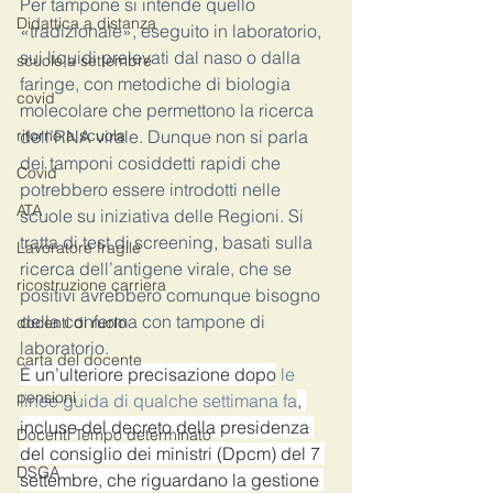
Per tampone si intende quello 
Didattica a distanza
«tradizionale», eseguito in laboratorio, 
sui liquidi prelevati dal naso o dalla 
scuole a settembre
faringe, con metodiche di biologia 
covid
molecolare che permettono la ricerca 
ritorno a scuola
dell’RNA virale. Dunque non si parla 
dei tamponi cosiddetti rapidi che 
Covid
potrebbero essere introdotti nelle 
ATA
scuole su iniziativa delle Regioni. Si 
tratta di test di screening, basati sulla 
Lavoratore fragile
ricerca dell’antigene virale, che se 
ricostruzione carriera
positivi avrebbero comunque bisogno 
della conferma con tampone di 
docenti di ruolo
laboratorio.
carta del docente
È un’ulteriore precisazione dopo
 le 
pensioni
linee guida di qualche settimana fa
, 
incluse del decreto della presidenza 
Docenti Tempo determinato
del consiglio dei ministri (Dpcm) del 7 
DSGA
settembre, che riguardano la gestione 