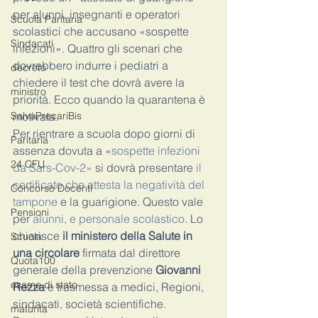
per alunni, insegnanti e operatori 
Scuola Paritaria
scolastici che accusano «sospette 
Sindacati
infezioni». Quattro gli scenari che 
dovrebbero indurre i pediatri a 
decreto
chiedere il test che dovrà avere la 
ministro
priorità. Ecco quando la quarantena è 
SalvaPrecariBis
motivata.
Per rientrare a scuola dopo giorni di 
Paritaria
assenza dovuta a «
sospette infezioni 
24 CFU
da Sars-Cov-2»
 si dovrà presentare 
il 
certificato che attesta la negatività del 
Concorso Docenti
tampone
 e la guarigione. Questo vale 
Pensioni
per 
alunni, e personale scolastico
. Lo 
chiarisce 
il ministero della Salute in 
Scuola
una circolare
 firmata dal direttore 
Quota100
generale della prevenzione
 Giovanni 
esame di stato
Rezza 
e trasmessa a medici, Regioni, 
sindacati, società scientifiche.
maturità