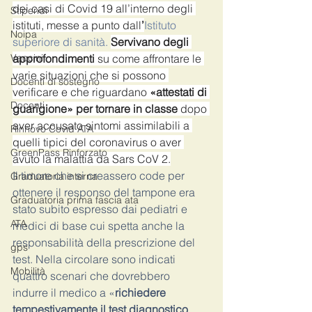
dei casi di Covid 19 all’interno degli 
Stipendi
istituti, messe a punto dall
’
Istituto 
Noipa
superiore di sanità. 
Servivano degli 
Vaccini
approfondimenti 
su come affrontare le 
varie situazioni che si possono 
Docenti di sostegno
verificare e che riguardano 
«attestati di 
Docenti
guarigione» per tornare in classe 
dopo 
aver accusato sintomi assimilabili a 
Rinnovo Covid ATA
quelli tipici del coronavirus o aver 
GreenPass Rinforzato
avuto la malattia da Sars CoV 2.
Il timore che si creassero code per 
Graduatoria interna
ottenere il responso del tampone era 
Graduatoria prima fascia ata
stato subito espresso dai pediatri e 
ATA
medici di base cui spetta anche la 
responsabilità della prescrizione del 
gps
test. Nella circolare sono indicati 
Mobilità
quattro scenari che dovrebbero 
indurre il medico a «
richiedere 
tempestivamente il test diagnostico
, 