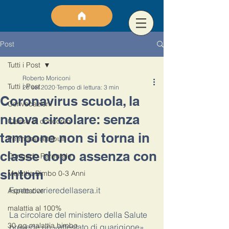
Post
Tutti i Post
Roberto Moriconi
Tutti i Post
26 set 2020
Tempo di lettura: 3 min
Coronavirus scuola, la
Convocazioni
nuova circolare: senza
Classe di concorso
tampone non si torna in
Permessi retribuiti
classe dopo assenza con
Congedo Parentale
sintom
Malattia Bimbo 0-3 Anni
Fonte:corrieredellasera.it	
Aspettative
malattia al 100%
La circolare del ministero della Salute 
30 gg malattia bimbo
prevede un «attestato di guarigione» 