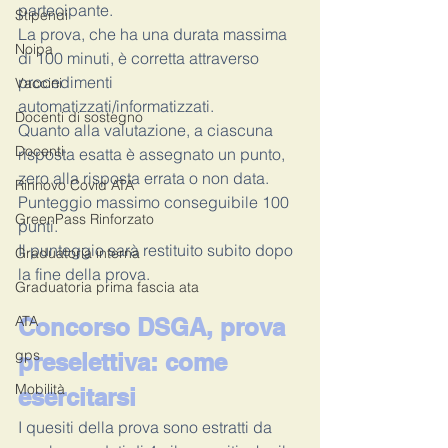
partecipante.
Stipendi
La prova, che ha una durata massima 
Noipa
di 100 minuti, è corretta attraverso 
procedimenti 
Vaccini
automatizzati/informatizzati.
Docenti di sostegno
Quanto alla valutazione, a ciascuna 
Docenti
risposta esatta è assegnato un punto, 
zero alla risposta errata o non data.  
Rinnovo Covid ATA
Punteggio massimo conseguibile 100 
GreenPass Rinforzato
punti.
Il punteggio sarà restituito subito dopo 
Graduatoria interna
la fine della prova.
Graduatoria prima fascia ata
ATA
Concorso DSGA, prova 
gps
preselettiva: come 
Mobilità
esercitarsi
I quesiti della prova sono estratti da 