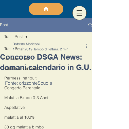
Post
Tutti i Post
Roberto Moriconi
Tutti i Post
14 mar 2019
Tempo di lettura: 2 min
Concorso DSGA News:
Convocazioni
domani calendario in G.U.
Classe di concorso
Permessi retribuiti
Fonte: orizzonteScuola
Congedo Parentale
Malattia Bimbo 0-3 Anni
Aspettative
malattia al 100%
30 gg malattia bimbo