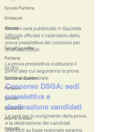
Scuola Paritaria
Sindacati
Domani sarà pubblicato in Gazzetta 
decreto
Ufficiale ufficiale il calendario della 
ministro
prova preselettiva del concorso per 
SalvaPrecariBis
diventare DSGA.
Paritaria
La prova preselettiva costituisce il 
24 CFU
primo step cui seguiranno la prova 
scritta e quella orale.
Concorso Docenti
Concorso DSGA: sedi 
Pensioni
preselettiva e 
Scuola
destinazione candidati
Quota100
Le sedi per lo svolgimento della prova 
esame di stato
e la destinazione dei candidati 
maturità
distribuiti su base regionale saranno 