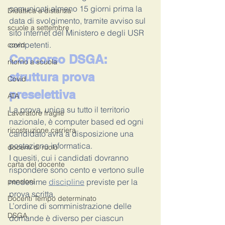
comunicati almeno 15 giorni prima la 
Didattica a distanza
data di svolgimento, tramite avviso sul 
scuole a settembre
sito internet del Ministero e degli USR 
competenti.
covid
Concorso DSGA: 
ritorno a scuola
struttura prova 
Covid
preselettiva
ATA
La prova, unica su tutto il territorio 
Lavoratore fragile
nazionale, è computer based ed ogni 
ricostruzione carriera
candidato avrà a disposizione una 
postazione informatica.
docenti di ruolo
I quesiti, cui i candidati dovranno 
carta del docente
rispondere sono cento e vertono sulle 
medesime 
discipline
 previste per la 
pensioni
prova scritta.
Docenti Tempo determinato
L’ordine di somministrazione delle 
DSGA
domande è diverso per ciascun 