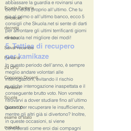
abbassare la guardia e rovinarsi una 
Scuola Paritaria
bella media proprio all'ultimo. Che tu 
sia al primo o all'ultimo banco, ecco 5 
Sindacati
consigli che Skuola.net si sente di darti 
decreto
per affrontare gli ultimi terrificanti giorni 
di scuola nel migliore dei modi!
ministro
5. Tattica di recupero 
SalvaPrecariBis
per kamikaze
Paritaria
In questo periodo dell’anno, è sempre 
24 CFU
meglio andare volontari alle 
Concorso Docenti
interrogazioni, evitando il rischio 
qualche interrogazione inaspettata e il 
Pensioni
conseguente brutto voto. Non vorrete 
Scuola
ritrovarvi a dover studiare fino all’ultimo 
giorno per recuperare le insufficienze, 
Quota100
mentre gli altri già si divertono? Inoltre, 
esame di stato
in queste occasioni, si viene 
maturità
considerati come eroi dai compagni 