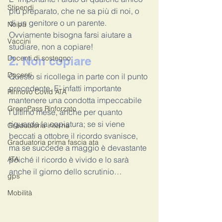
Stipendi
più preparato, che ne sa più di noi, o 
di un genitore o un parente. 
Noipa
Ovviamente bisogna farsi aiutare a 
Vaccini
studiare, non a copiare!
Docenti di sostegno
2. Non copiare
Docenti
Questo si ricollega in parte con il punto 
precedente. E’ infatti importante 
Rinnovo Covid ATA
mantenere una condotta impeccabile 
GreenPass Rinforzato
l'ultimo mese, anche per quanto 
riguarda la copiatura; se si viene 
Graduatoria interna
beccati a ottobre il ricordo svanisce, 
Graduatoria prima fascia ata
ma se succede a maggio è devastante 
ATA
poiché il ricordo è vivido e lo sarà 
anche il giorno dello scrutinio…
gps
Mobilità