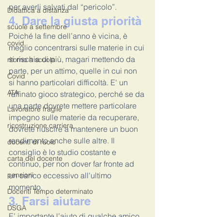
per averli salvati dal “pericolo”.
Didattica a distanza
4. Dare la giusta priorità
scuole a settembre
Poiché la fine dell’anno è vicina, è 
covid
meglio concentrarsi sulle materie in cui 
si rischia di più, magari mettendo da 
ritorno a scuola
parte, per un attimo, quelle in cui non 
Covid
si hanno particolari difficoltà. E' un 
ATA
raffinato gioco strategico, perché se da 
una parte dovrete mettere particolare 
Lavoratore fragile
impegno sulle materie da recuperare, 
ricostruzione carriera
dovrete riuscire a mantenere un buon 
rendimento anche sulle altre. Il 
docenti di ruolo
consiglio è lo studio costante e 
carta del docente
continuo, per non dover far fronte ad 
pensioni
un carico eccessivo all'ultimo 
momento.
Docenti Tempo determinato
3. Farsi aiutare
DSGA
E’ importante l’aiuto di qualche amico 