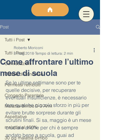
Post
Tutti i Post
Roberto Moriconi
Tutti i Post
3 mag 2018
Tempo di lettura: 2 min
Come affrontare l’ultimo
Convocazioni
mese di scuola
Classe di concorso
Se le ultime settimane sono per te 
Permessi retribuiti
quelle decisive, per recuperare 
Congedo Parentale
eventuali insufficienze, è necessario 
fare qualche piccolo sforzo in più per 
Malattia Bimbo 0-3 Anni
evitare brutte sorprese durante gli 
Aspettative
scrutini finali. Si sa, maggio è un mese 
malattia al 100%
cruciale anche per chi è sempre 
andato bene a scuola, guai ad 
30 gg malattia bimbo