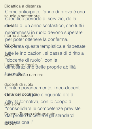
Didattica a distanza
Come anticipato, l’anno di prova è uno 
scuole a settembre
specifico periodo di servizio, della 
durata di un anno scolastico, che tutti i 
covid
neoimmessi in ruolo devono superare 
ritorno a scuola
per poter ottenere la conferma. 
Covid
Superata questa tempistica e rispettate 
tutte le indicazioni, si passa di diritto a 
ATA
“docente di ruolo”, con la 
Lavoratore fragile
dimostrazione delle proprie abilità 
lavorative. 
ricostruzione carriera
docenti di ruolo
Contemporaneamente, i neo-docenti 
carta del docente
devono svolgere cinquanta ore di 
attività formativa, con lo scopo di 
pensioni
“consolidare le competenze previste 
Docenti Tempo determinato
dal profilo docente e gli standard 
professionali”.
DSGA