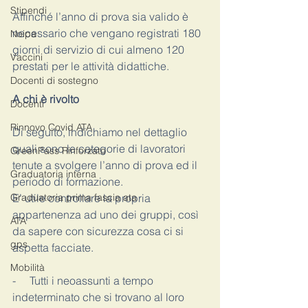
Stipendi
Affinché l’anno di prova sia valido è 
necessario che vengano registrati 180 
Noipa
giorni di servizio di cui almeno 120 
Vaccini
prestati per le attività didattiche.
Docenti di sostegno
A chi è rivolto
Docenti
Rinnovo Covid ATA
Di seguito, indichiamo nel dettaglio 
quali sono le categorie di lavoratori 
GreenPass Rinforzato
tenute a svolgere l’anno di prova ed il 
Graduatoria interna
periodo di formazione. 
Graduatoria prima fascia ata
E’ utile controllare la propria 
appartenenza ad uno dei gruppi, così 
ATA
da sapere con sicurezza cosa ci si 
gps
aspetta facciate. 
Mobilità
-     Tutti i neoassunti a tempo 
indeterminato che si trovano al loro 