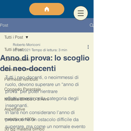
Post
Tutti i Post
Roberto Moriconi
Tutti i Post
30 ott 2021
Tempo di lettura: 3 min
Anno di prova: lo scoglio
Convocazioni
dei neo-docenti
Classe di concorso
Tutti i neo-docenti, o neoimmessi di 
Permessi retribuiti
ruolo, devono superare un “anno di 
Congedo Parentale
prova” per poter rientrare 
effettivamente nella categoria degli 
Malattia Bimbo 0-3 Anni
insegnanti. 
Aspettative
In tanti non considerano l’anno di 
malattia al 100%
prova come un ostacolo difficile da 
superare, ma come un normale evento 
30 gg malattia bimbo