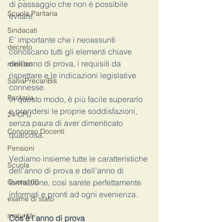
di passaggio che non è possibile 
Scuola Paritaria
evitare. 
Sindacati
E’ importante che i neoassunti 
decreto
conoscano tutti gli elementi chiave 
dell’anno di prova, i requisiti da 
ministro
rispettare e le indicazioni legislative 
SalvaPrecariBis
connesse. 
Paritaria
In questo modo, è più facile superarlo 
e prendersi le proprie soddisfazioni, 
24 CFU
senza paura di aver dimenticato 
Concorso Docenti
qualcosa. 
Pensioni
Vediamo insieme tutte le caratteristiche 
Scuola
dell’anno di prova e dell’anno di 
Quota100
formazione, così sarete perfettamente 
informati e pronti ad ogni evenienza. 
esame di stato
maturità
Cos’è l’anno di prova