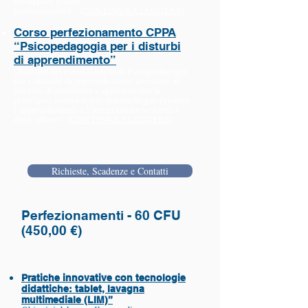
sviluppare le loro
professionalità...
(CONTINUA A LEGGERE)
Corso perfezionamento CPPA
“Psicopedagogia per i disturbi
di apprendimento”
Obiettivi del corso Il corso di Psicopedagogia
per i disturbi di apprendimento permette ai
docenti di conoscere e approfondire le
principali metodologie didattiche per favorire
l’apprendimento e l’integrazione scolastica
degli allievi...
(CONTINUA A LEGGERE)
Richieste, Scadenze e Contatti
Perfezionamenti - 60 CFU
(450,00 €)
Pratiche innovative con tecnologie
didattiche: tablet, lavagna
multimediale (LIM)”