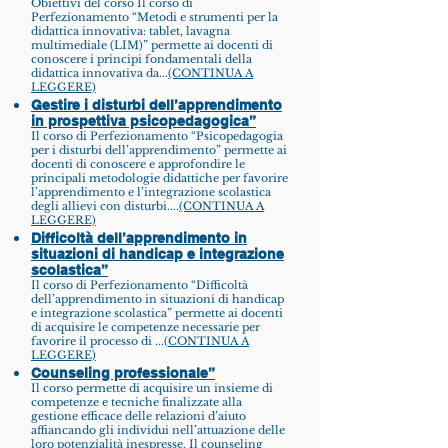
Obiettivi del corso Il corso di
Perfezionamento “Metodi e strumenti per la
didattica innovativa: tablet, lavagna
multimediale (LIM)” permette ai docenti di
conoscere i principi fondamentali della
didattica innovativa da...
(CONTINUA A
LEGGERE)
Gestire i disturbi dell’apprendimento
in prospettiva psicopedagogica”
Il corso di Perfezionamento “Psicopedagogia
per i disturbi dell’apprendimento” permette ai
docenti di conoscere e approfondire le
principali metodologie didattiche per favorire
l’apprendimento e l’integrazione scolastica
degli allievi con disturbi....
(CONTINUA A
LEGGERE)
Difficoltà dell’apprendimento in
situazioni di handicap e integrazione
scolastica”
Il corso di Perfezionamento “Difficoltà
dell’apprendimento in situazioni di handicap
e integrazione scolastica” permette ai docenti
di acquisire le competenze necessarie per
favorire il processo di ...(
CONTINUA A
LEGGERE)
Counseling professionale”
Il corso permette di acquisire un insieme di
competenze e tecniche finalizzate alla
gestione efficace delle relazioni d’aiuto
affiancando gli individui nell’attuazione delle
loro potenzialità inespresse. Il counseling