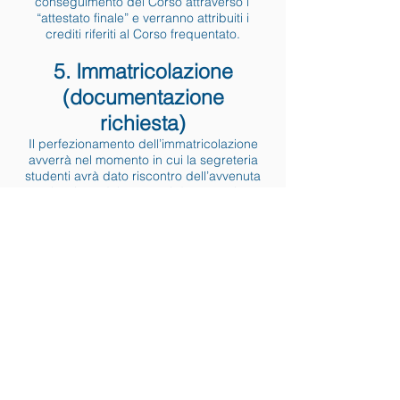
conseguimento del Corso attraverso l’
“attestato finale” e verranno attribuiti i
crediti riferiti al Corso frequentato.
5. Immatricolazione
(documentazione
richiesta)
Il perfezionamento dell’immatricolazione
avverrà nel momento in cui la segreteria
studenti avrà dato riscontro dell’avvenuta
ricezione dei seguenti documenti:
modulo d’iscrizione;
dichiarazione sostitutiva della certificazione
del titolo di studio;
dichiarazione sostitutiva della certificazione
di luogo e data di nascita;
fotocopia firmata di un documento di
identità personale in corso di validità (Carta
d’identità e/o Passaporto) comprensiva del
numero del documento, della data e del
luogo del rilascio;
2 foto formato tessera identiche, firmate sul
retro