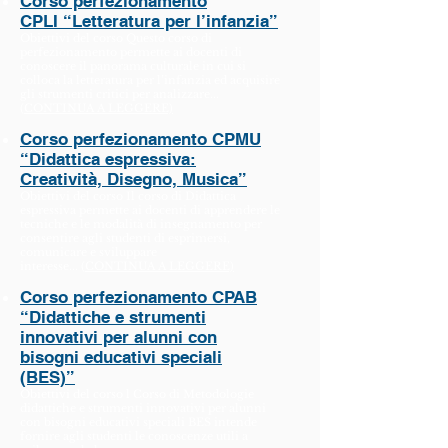
Corso perfezionamento
CPLI “Letteratura per l’infanzia”
Obiettivi del corso Questo corso di
perfezionamento permette ai docenti di
conoscere il panorama culturale in cui si
colloca la letteratura per l’infanzia ed acquisire
gli strumenti critici per analizzare...
(
CONTINUA A LEGGERE)
Corso perfezionamento CPMU
“Didattica espressiva:
Creatività, Disegno, Musica”
Obiettivi del corso Il corso di Didattica
espressiva permette ai docenti di apprendere le
tecniche e le modalità di insegnamento per
consentire agli studenti di esprimersi,
comunicare e sviluppare
interesse... (
CONTINUA A LEGGERE)
Corso perfezionamento CPAB
“Didattiche e strumenti
innovativi per alunni con
bisogni educativi speciali
(BES)”
Obiettivi del corso l Corso di Metodologie
didattiche e strumenti innovativi per alunni
con bisogni educativi speciali BES intende
fornire agli studenti le conoscenze utili a