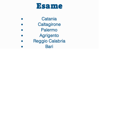
Esame
Catania
Caltagirone
Palermo
Agrigento
Reggio Calabria
Bari
Napoli
Roma
Firenze
Padova
Torino
Cagliari
Modulo Iscrizione
COME ISCRIVERSI