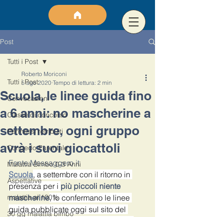
Post
Tutti i Post
Roberto Moriconi
Tutti i Post
5 ago 2020
Tempo di lettura: 2 min
Scuola, le linee guida fino
Convocazioni
a 6 anni: no mascherine a
Classe di concorso
settembre, ogni gruppo
Permessi retribuiti
avrà i suoi giocattoli
Congedo Parentale
Fonte:Messaggero.it
Malattia Bimbo 0-3 Anni
Scuola
, a settembre con il ritorno in 
Aspettative
presenza per i 
più piccoli niente 
malattia al 100%
mascherine
, lo confermano le linee 
guida pubblicate oggi sul sito del 
30 gg malattia bimbo