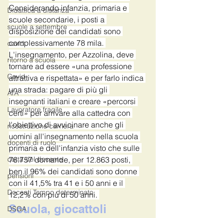
Considerando infanzia, primaria e 
Didattica a distanza
scuole secondarie, i posti a 
scuole a settembre
disposizione dei candidati sono 
complessivamente 78 mila. 
covid
L'insegnamento, per Azzolina, deve 
ritorno a scuola
tornare ad essere «una professione 
Covid
attrattiva e rispettata» e per farlo indica 
una strada: pagare di più gli 
ATA
insegnanti italiani e creare «percorsi 
Lavoratore fragile
certi» per arrivare alla cattedra con 
l'obiettivo di avvicinare anche gli 
ricostruzione carriera
uomini all'insegnamento nella scuola 
docenti di ruolo
primaria e dell'infanzia visto che sulle 
carta del docente
76.757 domande, per 12.863 posti, 
ben il 96% dei candidati sono donne 
pensioni
con il 41,5% tra 41 e i 50 anni e il 
Docenti Tempo determinato
12,2% con più di 50 anni. 
Scuola, giocattoli 
DSGA