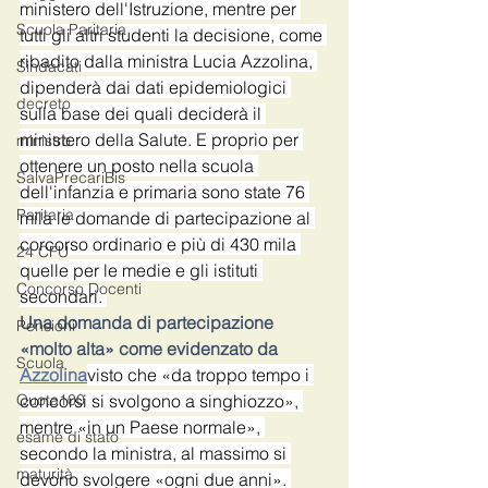
ministero dell'Istruzione, mentre per 
Scuola Paritaria
tutti gli altri studenti la decisione, come 
ribadito dalla ministra Lucia Azzolina, 
Sindacati
dipenderà dai dati epidemiologici 
decreto
sulla base dei quali deciderà il 
ministero della Salute. E proprio per 
ministro
ottenere un posto nella scuola 
SalvaPrecariBis
dell'infanzia e primaria sono state 76 
Paritaria
mila le domande di partecipazione al 
corcorso ordinario e più di 430 mila 
24 CFU
quelle per le medie e gli istituti 
Concorso Docenti
secondari. 
Una domanda di partecipazione 
Pensioni
«molto alta» come evidenzato da 
Scuola
Azzolina
visto che «da troppo tempo i 
Quota100
concorsi si svolgono a singhiozzo», 
mentre «in un Paese normale», 
esame di stato
secondo la ministra, al massimo si 
maturità
devono svolgere «ogni due anni». 