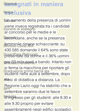
assegnati in maniera 
Stipendi
esclusiva
Noipa
Un aumento della presenza di uomini 
Vaccini
viene invece registrata tra i candidati 
Docenti di sostegno
al concorso per le medie e le 
Docenti
secondarie, anche se la presenza 
femminile rimane schiacciante: su 
Rinnovo Covid ATA
430.585 domande il 64% sono state 
GreenPass Rinforzato
presentate da donne e il 36% uomini 
per 33 mila posti a bando. Intanto non 
Graduatoria interna
si ferma la macchina per riportare gli 
Graduatoria prima fascia ata
studenti nelle aule a settembre, dopo 
mesi di didattica a distanza. La 
ATA
Regione Lazio oggi ha stabilito che a 
gps
settembre saranno due le fasce 
Mobilità
d'ingresso per gli studenti: alle 8.30 e 
alle 9.30 proprio per evitare 
assembramenti negli edifici scolastici 