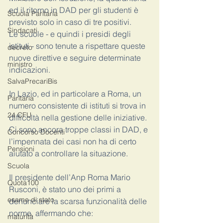
ed il ritorno in DAD per gli studenti è 
Scuola Paritaria
previsto solo in caso di tre positivi. 
Sindacati
Le scuole - e quindi i presidi degli 
istituti - sono tenute a rispettare queste 
decreto
nuove direttive e seguire determinate 
ministro
indicazioni. 
SalvaPrecariBis
In Lazio, ed in particolare a Roma, un 
Paritaria
numero consistente di istituti si trova in 
24 CFU
difficoltà nella gestione delle iniziative. 
Ci sono ancora troppe classi in DAD, e 
Concorso Docenti
l’impennata dei casi non ha di certo 
Pensioni
aiutato a controllare la situazione. 
Scuola
Il presidente dell’Anp Roma Mario 
Quota100
Rusconi, è stato uno dei primi a 
esame di stato
denunciare la scarsa funzionalità delle 
norme, affermando che: 
maturità