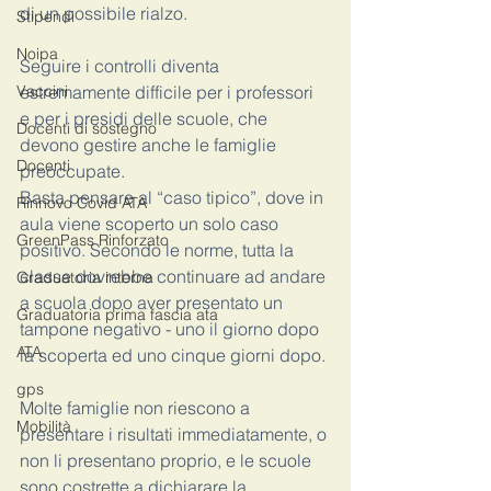
di un possibile rialzo. 
Stipendi
Noipa
Seguire i controlli diventa 
Vaccini
estremamente difficile per i professori 
e per i presidi delle scuole, che 
Docenti di sostegno
devono gestire anche le famiglie 
Docenti
preoccupate. 
Basta pensare al “caso tipico”, dove in 
Rinnovo Covid ATA
aula viene scoperto un solo caso 
GreenPass Rinforzato
positivo. Secondo le norme, tutta la 
classe dovrebbe continuare ad andare 
Graduatoria interna
a scuola dopo aver presentato un 
Graduatoria prima fascia ata
tampone negativo - uno il giorno dopo 
ATA
la scoperta ed uno cinque giorni dopo. 
gps
Molte famiglie non riescono a 
Mobilità
presentare i risultati immediatamente, o 
non li presentano proprio, e le scuole 
sono costrette a dichiarare la 