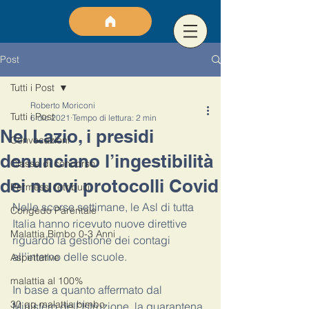
Post
Tutti i Post
Roberto Moriconi
Tutti i Post
6 dic 2021
Tempo di lettura: 2 min
Nel Lazio, i presidi
Convocazioni
denunciano l’ingestibilità
Classe di concorso
dei nuovi protocolli Covid
Permessi retribuiti
Nelle scorse settimane, le Asl di tutta 
Congedo Parentale
Italia hanno ricevuto nuove direttive 
Malattia Bimbo 0-3 Anni
riguardo la gestione dei contagi 
all’interno delle scuole. 
Aspettative
malattia al 100%
In base a quanto affermato dal 
30 gg malattia bimbo
Ministero dell’Istruzione, la quarantena 