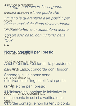
Didattica a distanza
“
Ad oggi, non tutte le Asl seguono 
ancora le nuove linee guida che 
scuole a settembre
limitano le quarantene a tre positivi per 
covid
classe, così ci risultano diverse decine 
ritorno a scuola
di classi a Roma in quarantena anche 
con un solo caso, con il ritorno della 
Covid
Dad
”.
ATA
Norme ingestibili per i presidi 
Lavoratore fragile
ricostruzione carriera
Anche Cristina Costarelli, la presidente 
dell’Anp Lazio, concorda con Rusconi. 
docenti di ruolo
Secondo lei, le norme sono 
carta del docente
effettivamente “ingestibili”, sia per le 
pensioni
famiglie che per i presidi. 
Il Ministero ha lanciato le iniziative in 
Docenti Tempo determinato
un momento in cui si è verificato un 
DSGA
calo dei contagi, e non ha tenuto conto 