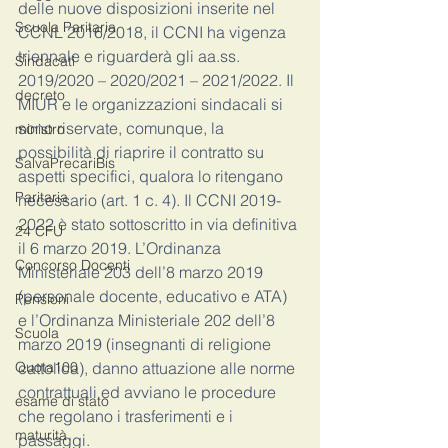
delle nuove disposizioni inserite nel 
Scuola Paritaria
CCNL 2016/2018, il CCNI ha vigenza 
triennale e riguarderà gli aa.ss. 
Sindacati
2019/2020 – 2020/2021 – 2021/2022. Il 
decreto
MIUR e le organizzazioni sindacali si 
sono riservate, comunque, la 
ministro
possibilità di riaprire il contratto su 
SalvaPrecariBis
aspetti specifici, qualora lo ritengano 
Paritaria
necessario (art. 1 c. 4). Il CCNI 2019-
2022 è stato sottoscritto in via definitiva 
24 CFU
il 6 marzo 2019. L’Ordinanza 
Concorso Docenti
Ministeriale 203 dell’8 marzo 2019 
(personale docente, educativo e ATA) 
Pensioni
e l’Ordinanza Ministeriale 202 dell’8 
Scuola
marzo 2019 (insegnanti di religione 
Quota100
cattolica), danno attuazione alle norme 
contrattuali ed avviano le procedure 
esame di stato
che regolano i trasferimenti e i 
maturità
passaggi. 