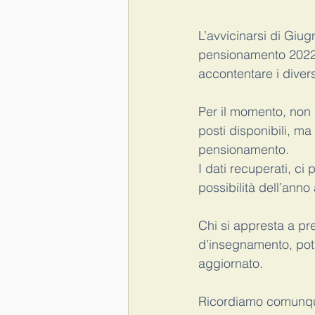
L’avvicinarsi di Giug
esame di stato
maturità
pensionamento 2022 s
accontentare i divers
ATA
Lavoratore fragile
r
Per il momento, non s
posti disponibili, ma
pensionamento. 
I dati recuperati, ci
possibilità dell’anno 
Chi si appresta a pr
d’insegnamento, potr
aggiornato. 
Ricordiamo comunque 