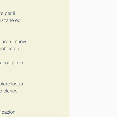
e per il 
o a scuola
Covid
izzarle ed 
uarda i nuovi 
ichieste di 
accoglie le 
biare luogo 
o elenco 
cazioni. 