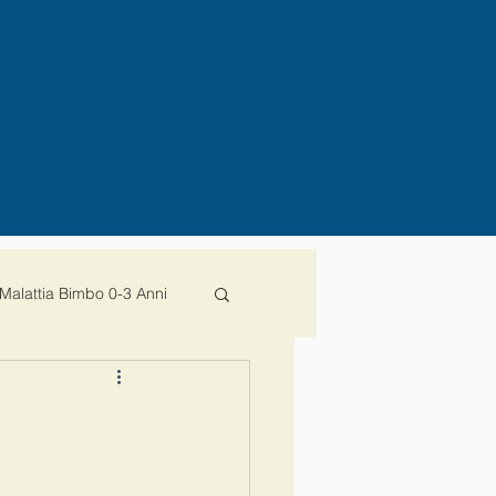
Malattia Bimbo 0-3 Anni
decreto
ministro
ota100