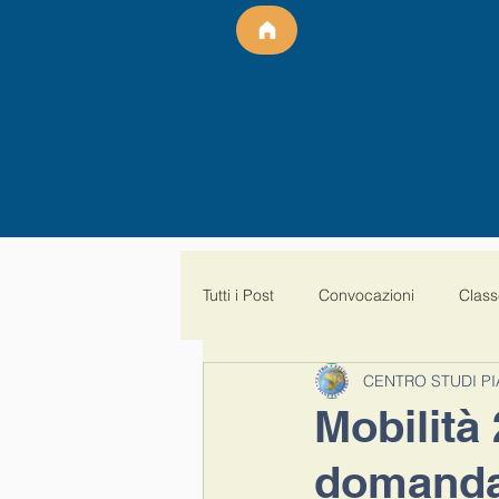
Tutti i Post
Convocazioni
Class
CENTRO STUDI PI
Aspettative
malattia al 100%
Mobilità
domanda 
SalvaPrecariBis
Paritaria