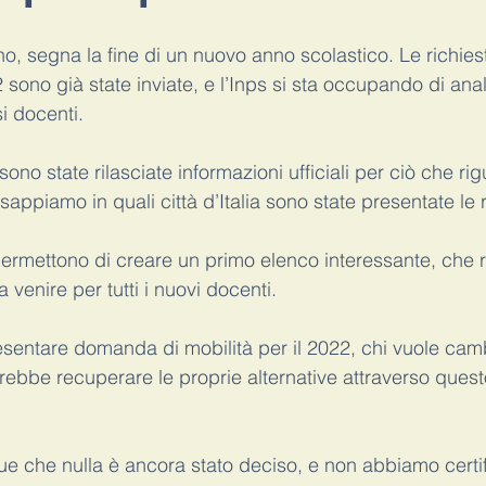
no, segna la fine di un nuovo anno scolastico. Le richiest
Didattica a distanza
scuole a settembre
covid
ritorn
ono già state inviate, e l’Inps si sta occupando di anal
i docenti. 
icostruzione carriera
docenti di ruolo
ono state rilasciate informazioni ufficiali per ciò che rig
 sappiamo in quali città d’Italia sono state presentate le r
 permettono di creare un primo elenco interessante, che r
a venire per tutti i nuovi docenti. 
esentare domanda di mobilità per il 2022, chi vuole cam
ebbe recuperare le proprie alternative attraverso quest
che nulla è ancora stato deciso, e non abbiamo certifi