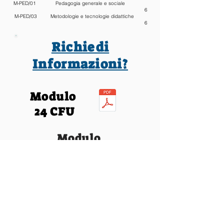
M-PED/01 Pedagogia generale e sociale
6
M-PED/03 Metodologie e tecnologie didattiche
6
Richiedi
Informazioni?
Modulo
24 CFU
Modulo
24 CFU + Master
COME ISCRIVERSI