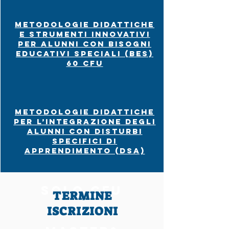
Metodologie didattiche
e strumenti innovativi
per alunni con bisogni
educativi speciali (BES)
60 CFU
Metodologie didattiche
per l’integrazione degli
alunni con disturbi
specifici di
apprendimento (DSA)
SOLO CFU
TERMINE
OFFERTA
ISCRIZIONI