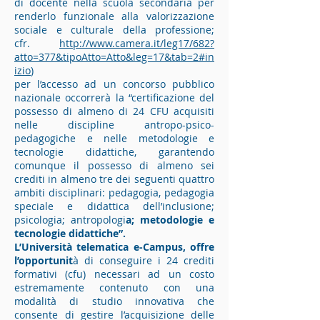
di docente nella scuola secondaria per
renderlo funzionale alla valorizzazione
sociale e culturale della professione;
cfr.
http://www.camera.it/leg17/682?
atto=377&tipoAtto=Atto&leg=17&tab=2#in
izio
)
per l’accesso ad un concorso pubblico
nazionale occorrerà la “certificazione del
possesso di almeno di 24 CFU acquisiti
nelle discipline antropo-psico-
pedagogiche e nelle metodologie e
tecnologie didattiche, garantendo
comunque il possesso di almeno sei
crediti in almeno tre dei seguenti quattro
ambiti disciplinari: pedagogia, pedagogia
speciale e didattica dell’inclusione;
psicologia; antropologi
a; metodologie e
tecnologie didattiche”.
L’Università telematica e-Campus, offre
l’opportunit
à di conseguire i 24 crediti
formativi (cfu) necessari ad un costo
estremamente contenuto con una
modalità di studio innovativa che
consente di gestire l’acquisizione delle